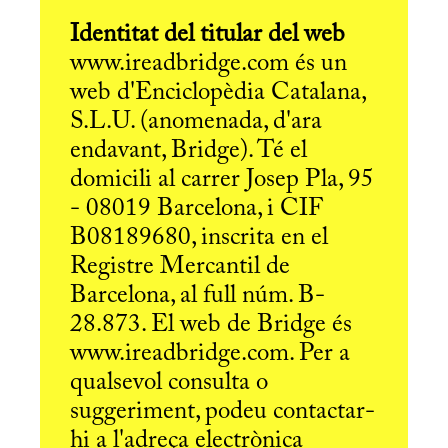
Identitat del titular del web
www.ireadbridge.com és un
web d'Enciclopèdia Catalana,
S.L.U. (anomenada, d'ara
endavant, Bridge). Té el
domicili al carrer Josep Pla, 95
- 08019 Barcelona, i CIF
B08189680, inscrita en el
Registre Mercantil de
Barcelona, al full núm. B-
28.873. El web de Bridge és
www.ireadbridge.com. Per a
qualsevol consulta o
suggeriment, podeu contactar-
hi a l'adreça electrònica