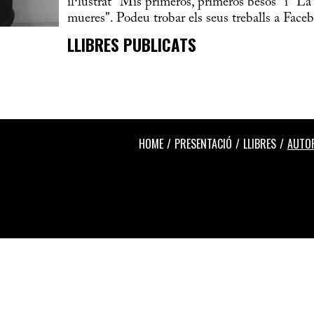
il·lustrat "Mis primeros, primeros besos" i "La 
mueres". Podeu trobar els seus treballs a Face
LLIBRES PUBLICATS
HOME
PRESENTACIÓ
LLIBRES
AUTO