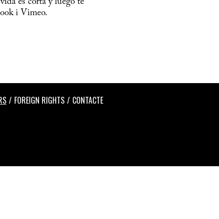
vida es corta y luego te
book i Vimeo.
RS
FOREIGN RIGHTS
CONTACTE