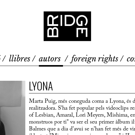
Bridge
ó
llibres
autors
foreign rights
co
LYONA
Marta Puig, més coneguda coma a Lyona, és di
realitzadora. S'ha fet popular pels videoclips r
of Lesbian, Amaral, Lori Meyers, Mishima, ent
monstruos por ti" va ser el seu primer àlbum il
Balmes que a dia d'avui se n'han fet més de v