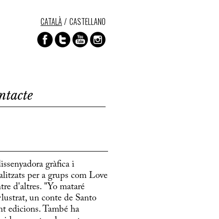
CATALÀ
CASTELLANO
ntacte
ssenyadora gràfica i
ealitzats per a grups com Love
re d'altres. "Yo mataré
·lustrat, un conte de Santo
int edicions. També ha