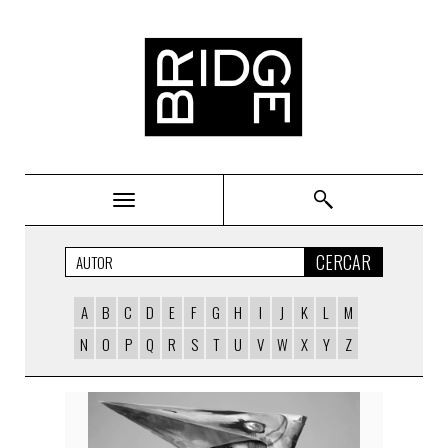
Bridge
CERCAR
A
B
C
D
E
F
G
H
I
J
K
L
M
N
O
P
Q
R
S
T
U
V
W
X
Y
Z
AUTORS