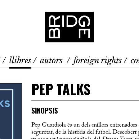
Bridge
ó
llibres
autors
foreign rights
co
PEP TALKS
SINOPSIS
Pep Guardiola és un dels millors entrenadors 
seguretat, de la història del futbol. Descobert