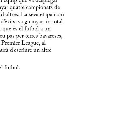
un equip que va desplegar
anyar quatre campionats de
d’altres. La seva etapa com
d’èxits: va guanyar un total
t que és el futbol a un
eu pas per terres bavareses,
la Premier League, al
rà d’escriure un altre
el futbol.