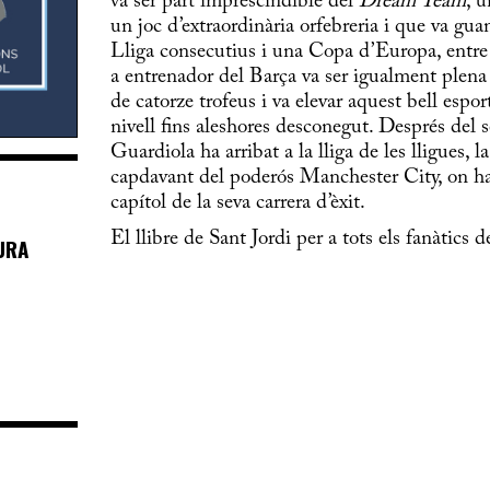
va ser part imprescindible del
Dream Team
, 
un joc d’extraordinària orfebreria i que va gu
Lliga consecutius i una Copa d’Europa, entre 
a entrenador del Barça va ser igualment plena 
de catorze trofeus i va elevar aquest bell espor
nivell fins aleshores desconegut. Després del s
Guardiola ha arribat a la lliga de les lligues, 
capdavant del poderós Manchester City, on hau
capítol de la seva carrera d’èxit.
El llibre de Sant Jordi per a tots els fanàtics d
URA