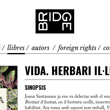
Bridge
ó
llibres
autors
foreign rights
co
VIDA. HERBARI IL·
SINOPSIS
Joana Santamans ja ens va delectar amb el se
Bestiari il·lustrat
, on il·lustrava ocells, insect
habilitat. Ara torna amb aquest nou treball,
Vi