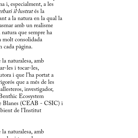
a i, especialment, a les
bari il·lustrat
és la
ant a la natura en la qual la
 plasmar amb un realisme
a natura que sempre ha
 ja molt consolidada
en cada pàgina.
e la naturalesa, amb
r-les i tocar-les,
tora i que l'ha portat a
rigorós que a més de les
llesteros, investigador,
ó Benthic Ecosystem
de Blanes (CEAB - CSIC) i
ent de l'Institut
e la naturalesa, amb