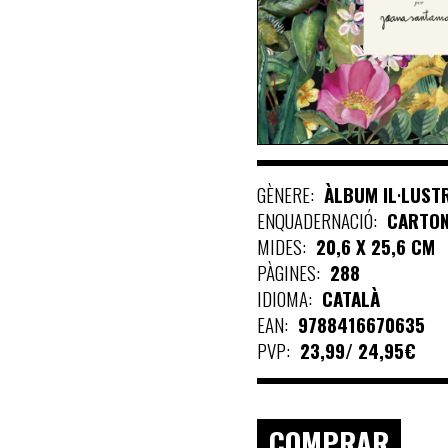
GÈNERE:
ÀLBUM IL·LUST
ENQUADERNACIÓ:
CARTO
MIDES:
20,6 X 25,6 CM
PÀGINES:
288
IDIOMA:
CATALÀ
EAN:
9788416670635
PVP:
23,99/ 24,95€
COMPRAR