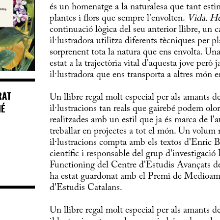
és un homenatge a la naturalesa que tant estim
plantes i flors que sempre l'envolten.
Vida. Her
continuació lògica del seu anterior llibre, un c
il·lustradora utilitza diferents tècniques per
sorprenent tota la natura que ens envolta. Un
estat a la trajectòria vital d'aquesta jove però
il·lustradora que ens transporta a altres món 
RAT
Un llibre regal molt especial per als amants d
NÉ
il·lustracions tan reals que gairebé podem olora
realitzades amb un estil que ja és marca de l'au
treballar en projectes a tot el món. Un volum 
il·lustracions compta amb els textos d'Enric Ba
científic i responsable del grup d'investigaci
Functioning del Centre d'Estudis Avançats 
ha estat guardonat amb el Premi de Medioambi
d'Estudis Catalans.
Un llibre regal molt especial per als amants d