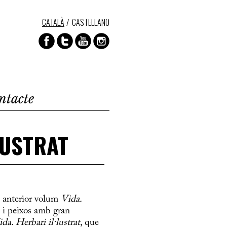
CATALÀ
CASTELLANO
ntacte
LUSTRAT
u anterior volum
Vida.
es i peixos amb gran
da. Herbari il·lustrat
, que