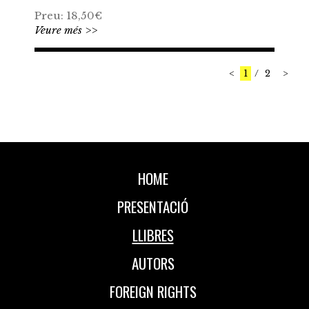
Preu: 18,50€
Veure més >>
<
1
2
>
HOME
PRESENTACIÓ
LLIBRES
AUTORS
FOREIGN RIGHTS