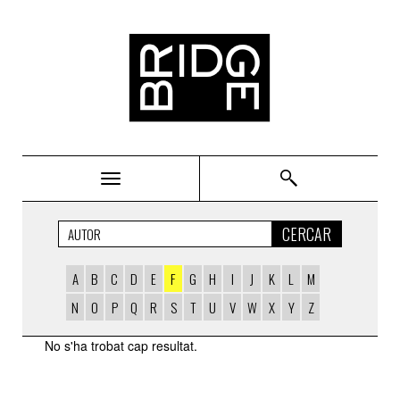
Bridge
CERCAR
A
B
C
D
E
F
G
H
I
J
K
L
M
N
O
P
Q
R
S
T
U
V
W
X
Y
Z
AUTORS
No s'ha trobat cap resultat.