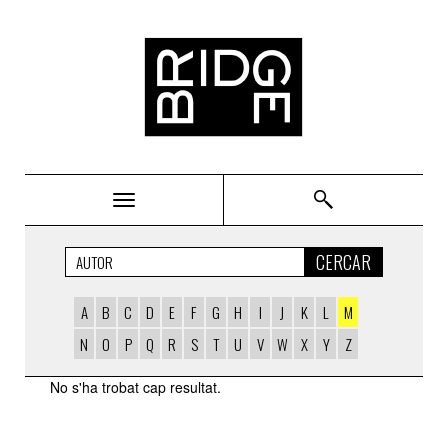
Bridge
CERCAR
A
B
C
D
E
F
G
H
I
J
K
L
M
N
O
P
Q
R
S
T
U
V
W
X
Y
Z
AUTORS
No s'ha trobat cap resultat.