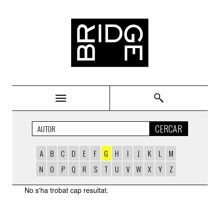
Bridge
CERCAR
A
B
C
D
E
F
G
H
I
J
K
L
M
N
O
P
Q
R
S
T
U
V
W
X
Y
Z
AUTORS
No s'ha trobat cap resultat.