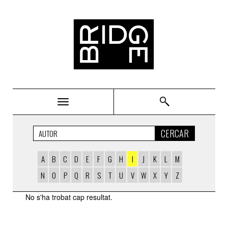
Bridge
CERCAR
A
B
C
D
E
F
G
H
I
J
K
L
M
N
O
P
Q
R
S
T
U
V
W
X
Y
Z
AUTORS
No s'ha trobat cap resultat.