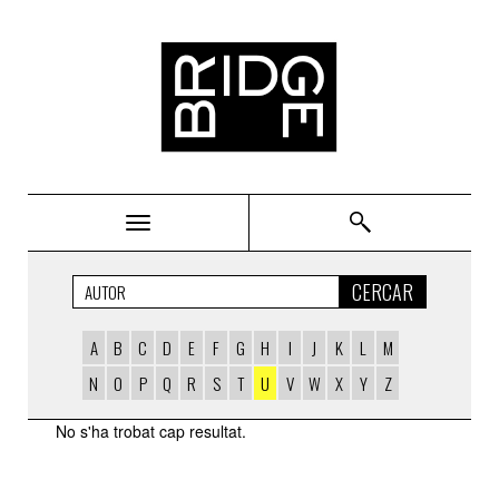
Bridge
CERCAR
A
B
C
D
E
F
G
H
I
J
K
L
M
N
O
P
Q
R
S
T
U
V
W
X
Y
Z
AUTORS
No s'ha trobat cap resultat.