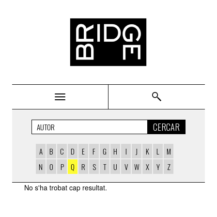
Bridge
CERCAR
A
B
C
D
E
F
G
H
I
J
K
L
M
N
O
P
Q
R
S
T
U
V
W
X
Y
Z
AUTORS
No s'ha trobat cap resultat.