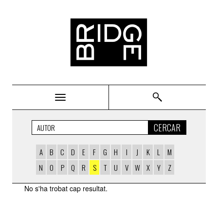
Bridge
CERCAR
A
B
C
D
E
F
G
H
I
J
K
L
M
N
O
P
Q
R
S
T
U
V
W
X
Y
Z
AUTORS
No s'ha trobat cap resultat.