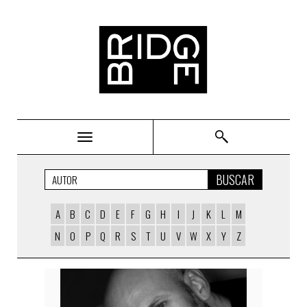
Bridge
BUSCAR
A
B
C
D
E
F
G
H
I
J
K
L
M
N
O
P
Q
R
S
T
U
V
W
X
Y
Z
AUTORS