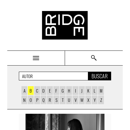
Bridge
BUSCAR
A
B
C
D
E
F
G
H
I
J
K
L
M
N
O
P
Q
R
S
T
U
V
W
X
Y
Z
AUTORS