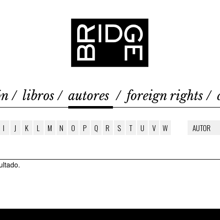
Bridge
ón
libros
autores
foreign rights
I
J
K
L
M
N
O
P
Q
R
S
T
U
V
W
ultado.