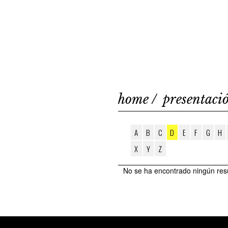
home
presentaci
A
B
C
D
E
F
G
H
X
Y
Z
No se ha encontrado ningún res
AUTORS