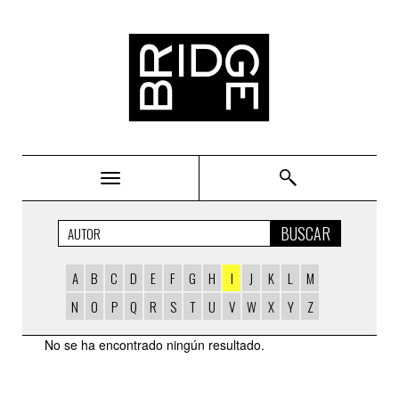
Bridge
BUSCAR
A
B
C
D
E
F
G
H
I
J
K
L
M
N
O
P
Q
R
S
T
U
V
W
X
Y
Z
AUTORS
No se ha encontrado ningún resultado.