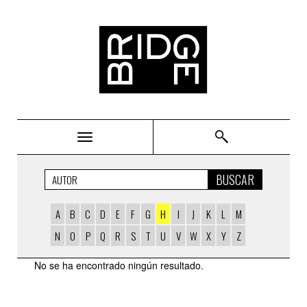
Bridge
BUSCAR
A
B
C
D
E
F
G
H
I
J
K
L
M
N
O
P
Q
R
S
T
U
V
W
X
Y
Z
AUTORS
No se ha encontrado ningún resultado.