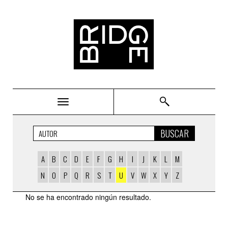
Bridge
BUSCAR
A
B
C
D
E
F
G
H
I
J
K
L
M
N
O
P
Q
R
S
T
U
V
W
X
Y
Z
AUTORS
No se ha encontrado ningún resultado.